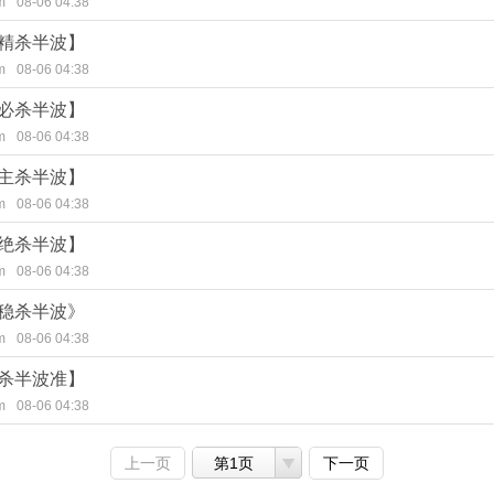
m
08-06 04:38
【精杀半波】
m
08-06 04:38
【必杀半波】
m
08-06 04:38
【主杀半波】
m
08-06 04:38
【绝杀半波】
m
08-06 04:38
《稳杀半波》
m
08-06 04:38
【杀半波准】
m
08-06 04:38
上一页
第1页
下一页