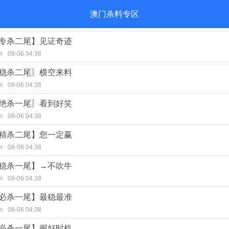
澳门杀料专区
富【专杀二尾】见证奇迹
m
08-06 04:38
星〖稳杀二尾〗横空来料
m
08-06 04:38
码〖绝杀一尾〗看到好笑
m
08-06 04:38
财【精杀二尾】您一定赢
m
08-06 04:38
牌【稳杀一尾】→不吹牛
m
08-06 04:38
造【必杀一尾】最稳最准
m
08-06 04:38
级【必杀一尾】握好时机